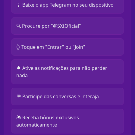
📱 Baixe o app Telegram no seu dispositivo
🔍 Procure por "@5XtOficial"
👆 Toque em "Entrar" ou "Join"
🔔 Ative as notificações para não perder
nada
💬 Participe das conversas e interaja
🎁 Receba bônus exclusivos
automaticamente