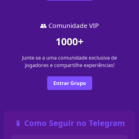
👥 Comunidade VIP
1000+
Junte-se a uma comunidade exclusiva de
jogadores e compartilhe experiências!
Entrar Grupo
📱 Como Seguir no Telegram