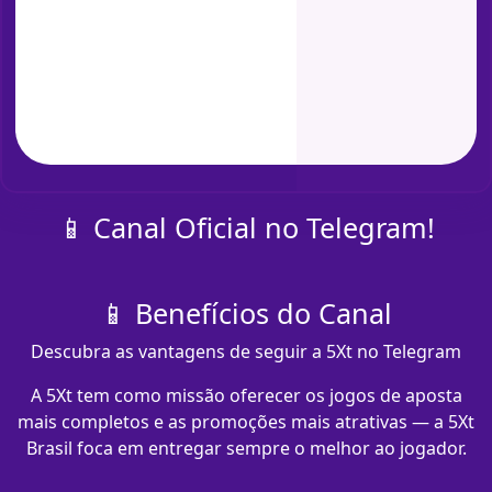
📱 Canal Oficial no Telegram!
📱 Benefícios do Canal
Descubra as vantagens de seguir a 5Xt no Telegram
A 5Xt tem como missão oferecer os jogos de aposta
mais completos e as promoções mais atrativas — a 5Xt
Brasil foca em entregar sempre o melhor ao jogador.