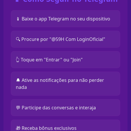
📱 Baixe o app Telegram no seu dispositivo
🔍 Procure por "@59H Com LoginOficial"
👆 Toque em "Entrar" ou "Join"
🔔 Ative as notificações para não perder
nada
💬 Participe das conversas e interaja
🎁 Receba bônus exclusivos