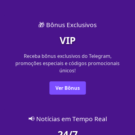
🎁 Bônus Exclusivos
VIP
Receba bônus exclusivos do Telegram,
promoções especiais e códigos promocionais
únicos!
Ver Bônus
📢 Notícias em Tempo Real
24/7