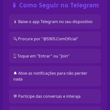
📱 Como Seguir no Telegram
📱 Baixe o app Telegram no seu dispositivo
🔍 Procure por "@5905.ComOficial"
👆 Toque em "Entrar" ou "Join"
🔔 Ative as notificações para não perder
nada
💬 Participe das conversas e interaja