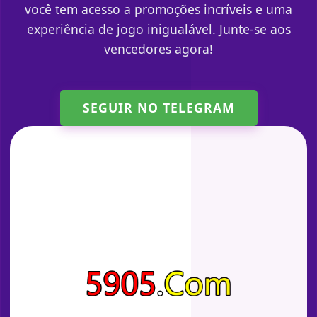
você tem acesso a promoções incríveis e uma
experiência de jogo inigualável. Junte-se aos
vencedores agora!
SEGUIR NO TELEGRAM