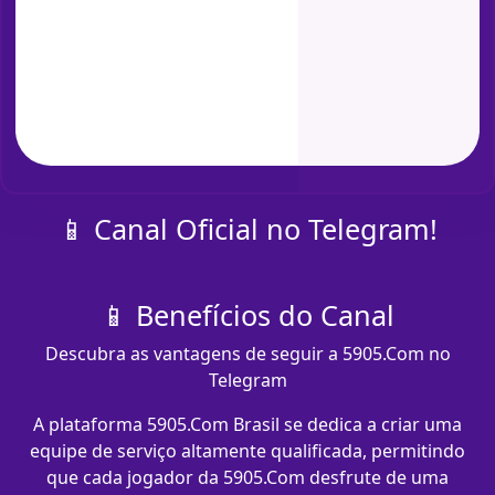
📱 Canal Oficial no Telegram!
📱 Benefícios do Canal
Descubra as vantagens de seguir a 5905.Com no
Telegram
A plataforma 5905.Com Brasil se dedica a criar uma
equipe de serviço altamente qualificada, permitindo
que cada jogador da 5905.Com desfrute de uma