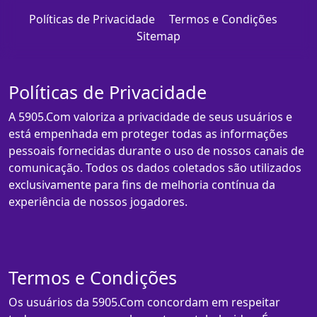
Políticas de Privacidade
Termos e Condições
Sitemap
Políticas de Privacidade
A 5905.Com valoriza a privacidade de seus usuários e
está empenhada em proteger todas as informações
pessoais fornecidas durante o uso de nossos canais de
comunicação. Todos os dados coletados são utilizados
exclusivamente para fins de melhoria contínua da
experiência de nossos jogadores.
Termos e Condições
Os usuários da 5905.Com concordam em respeitar