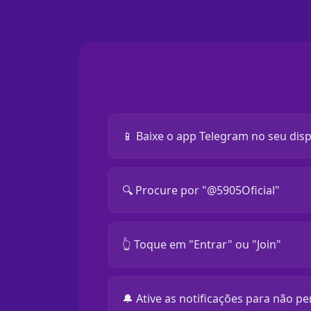
📱 Baixe o app Telegram no seu disp
🔍 Procure por "@5905Oficial"
👆 Toque em "Entrar" ou "Join"
🔔 Ative as notificações para não p