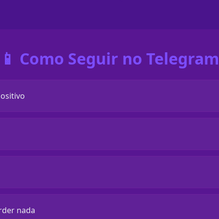
📱 Como Seguir no Telegram
ositivo
erder nada