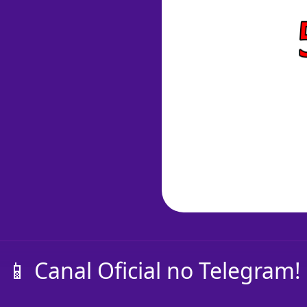
📱 Canal Oficial no Telegram!