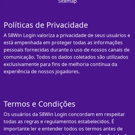
Sitemap
Políticas de Privacidade
A 58Win Login valoriza a privacidade de seus usuários e
está empenhada em proteger todas as informações
pessoais fornecidas durante o uso de nossos canais de
comunicação. Todos os dados coletados são utilizados
exclusivamente para fins de melhoria contínua da
experiência de nossos jogadores.
Termos e Condições
Os usuários da 58Win Login concordam em respeitar
todas as regras e regulamentos estabelecidos. É
importante ler e entender todos os termos antes de