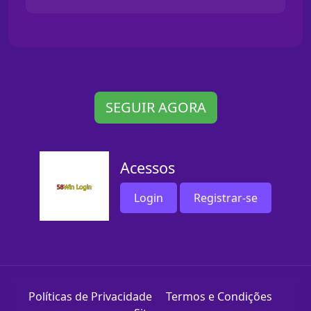
SEGUIR AGORA
Acessos
Login
Registrar-se
Políticas de Privacidade
Termos e Condições