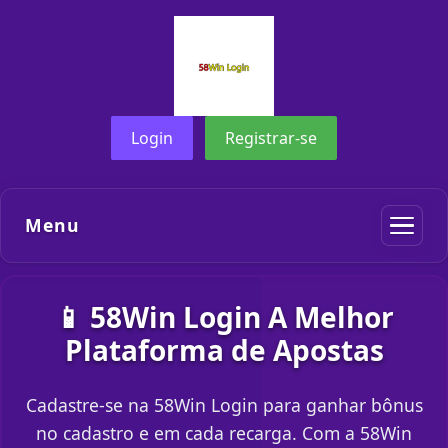
Login
Registrar-se
Menu
📱 58Win Login A Melhor
Plataforma de Apostas
Cadastre-se na 58Win Login para ganhar bônus
no cadastro e em cada recarga. Com a 58Win