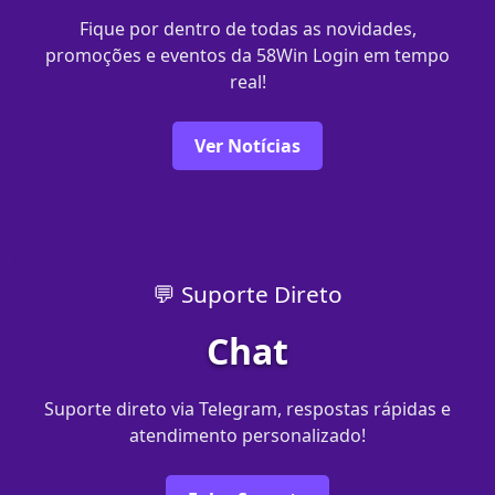
Fique por dentro de todas as novidades,
promoções e eventos da 58Win Login em tempo
real!
Ver Notícias
💬 Suporte Direto
Chat
Suporte direto via Telegram, respostas rápidas e
atendimento personalizado!