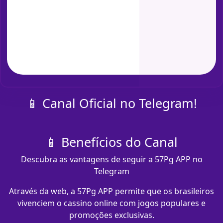
📱 Canal Oficial no Telegram!
📱 Benefícios do Canal
Descubra as vantagens de seguir a 57Pg APP no
Telegram
Através da web, a 57Pg APP permite que os brasileiros
vivenciem o cassino online com jogos populares e
promoções exclusivas.