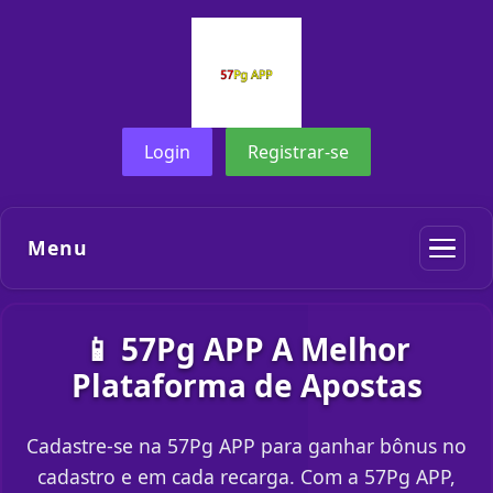
Login
Registrar-se
Menu
📱 57Pg APP A Melhor
Plataforma de Apostas
Cadastre-se na 57Pg APP para ganhar bônus no
cadastro e em cada recarga. Com a 57Pg APP,