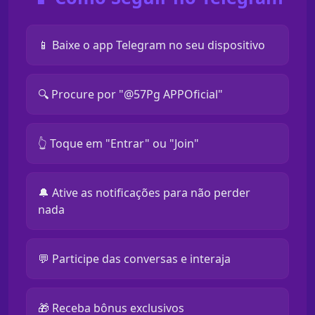
📱 Baixe o app Telegram no seu dispositivo
🔍 Procure por "@57Pg APPOficial"
👆 Toque em "Entrar" ou "Join"
🔔 Ative as notificações para não perder
nada
💬 Participe das conversas e interaja
🎁 Receba bônus exclusivos