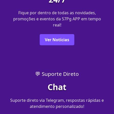
Fique por dentro de todas as novidades,
promoções e eventos da 57Pg APP em tempo
real!
Ver Notícias
💬 Suporte Direto
Chat
Suporte direto via Telegram, respostas rápidas e
atendimento personalizado!