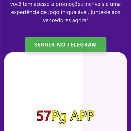
você tem acesso a promoções incríveis e uma
experiência de jogo inigualável. Junte-se aos
vencedores agora!
SEGUIR NO TELEGRAM