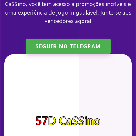
CaSSino, você tem acesso a promoções incríveis e
uma experiência de jogo inigualável. Junte-se aos
vencedores agora!
SEGUIR NO TELEGRAM