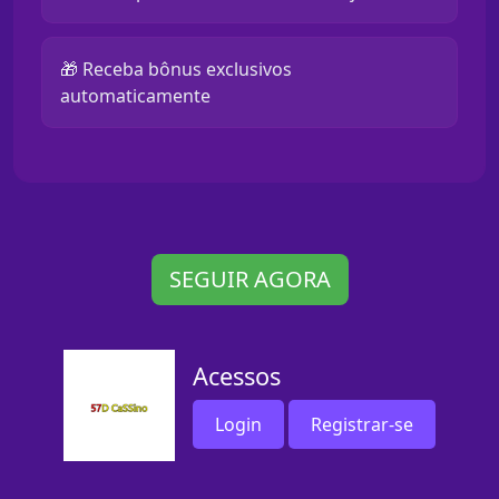
🎁 Receba bônus exclusivos
automaticamente
SEGUIR AGORA
Acessos
Login
Registrar-se