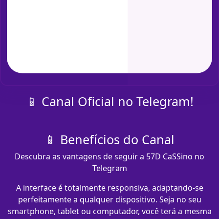
📱 Canal Oficial no Telegram!
📱 Benefícios do Canal
Descubra as vantagens de seguir a 57D CaSSino no
Telegram
A interface é totalmente responsiva, adaptando-se
perfeitamente a qualquer dispositivo. Seja no seu
smartphone, tablet ou computador, você terá a mesma