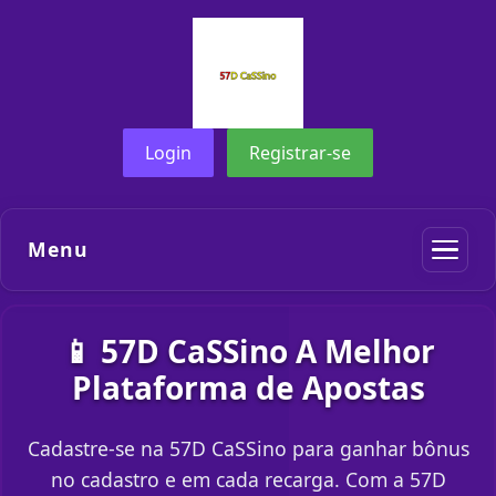
Login
Registrar-se
Menu
📱 57D CaSSino A Melhor
Plataforma de Apostas
Cadastre-se na 57D CaSSino para ganhar bônus
no cadastro e em cada recarga. Com a 57D