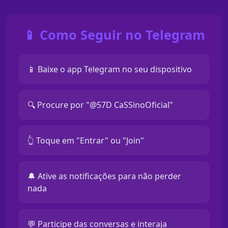
📱 Como Seguir no Telegram
📱 Baixe o app Telegram no seu dispositivo
🔍 Procure por "@57D CaSSinoOficial"
👆 Toque em "Entrar" ou "Join"
🔔 Ative as notificações para não perder
nada
💬 Participe das conversas e interaja