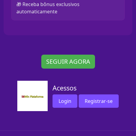
🎁 Receba bônus exclusivos
automaticamente
SEGUIR AGORA
Acessos
Login
Registrar-se