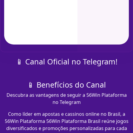
📱 Canal Oficial no Telegram!
📱 Benefícios do Canal
Descubra as vantagens de seguir a 56Win Plataforma
no Telegram
Como líder em apostas e cassinos online no Brasil, a
56Win Plataforma 56Win Plataforma Brasil reúne jogos
diversificados e promoções personalizadas para cada