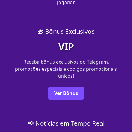
jogador.
🎁 Bônus Exclusivos
VIP
Receba bônus exclusivos do Telegram,
promoções especiais e códigos promocionais
únicos!
Ver Bônus
📢 Notícias em Tempo Real