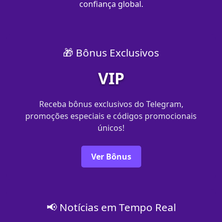
confiança global.
🎁 Bônus Exclusivos
VIP
Receba bônus exclusivos do Telegram,
promoções especiais e códigos promocionais
únicos!
Ver Bônus
📢 Notícias em Tempo Real