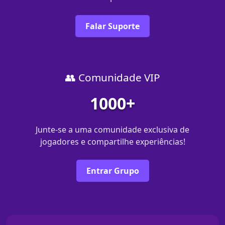
Falar Suporte
👥 Comunidade VIP
1000+
Junte-se a uma comunidade exclusiva de
jogadores e compartilhe experiências!
Entrar Grupo