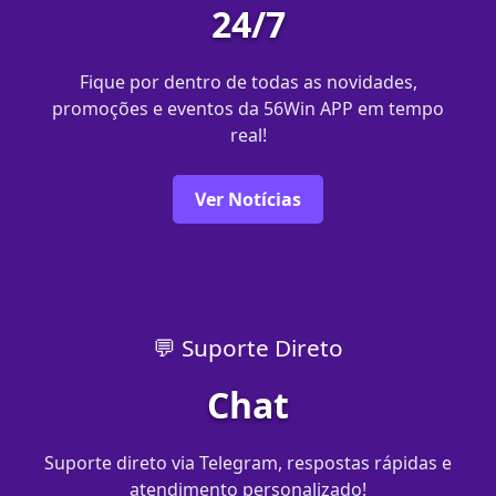
24/7
Fique por dentro de todas as novidades,
promoções e eventos da 56Win APP em tempo
real!
Ver Notícias
💬 Suporte Direto
Chat
Suporte direto via Telegram, respostas rápidas e
atendimento personalizado!