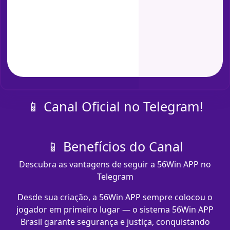
📱 Canal Oficial no Telegram!
📱 Benefícios do Canal
Descubra as vantagens de seguir a 56Win APP no
Telegram
Desde sua criação, a 56Win APP sempre colocou o
jogador em primeiro lugar — o sistema 56Win APP
Brasil garante segurança e justiça, conquistando