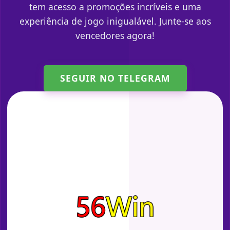
tem acesso a promoções incríveis e uma
experiência de jogo inigualável. Junte-se aos
vencedores agora!
SEGUIR NO TELEGRAM