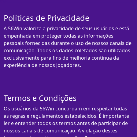
Políticas de Privacidade
A 56Win valoriza a privacidade de seus usuários e está
empenhada em proteger todas as informações
pessoais fornecidas durante o uso de nossos canais de
comunicação. Todos os dados coletados são utilizados
exclusivamente para fins de melhoria contínua da
experiência de nossos jogadores.
Termos e Condições
Os usuários da 56Win concordam em respeitar todas
as regras e regulamentos estabelecidos. É importante
ler e entender todos os termos antes de participar de
nossos canais de comunicação. A violação destes