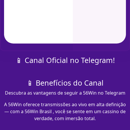
📱 Canal Oficial no Telegram!
📱 Benefícios do Canal
Descubra as vantagens de seguir a 56Win no Telegram
A 56Win oferece transmissões ao vivo em alta definição
— com a 56Win Brasil , você se sente em um cassino de
verdade, com imersão total.