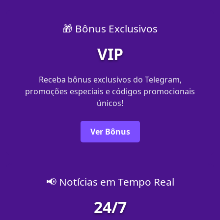
🎁 Bônus Exclusivos
VIP
Receba bônus exclusivos do Telegram,
promoções especiais e códigos promocionais
únicos!
Ver Bônus
📢 Notícias em Tempo Real
24/7