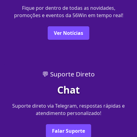
Fique por dentro de todas as novidades,
promoções e eventos da 56Win em tempo real!
Ver Notícias
💬 Suporte Direto
Chat
Suporte direto via Telegram, respostas rápidas e
atendimento personalizado!
Falar Suporte