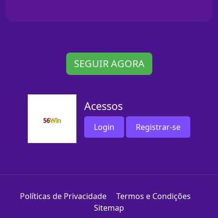
SEGUIR AGORA
Acessos
Login
Registrar-se
Políticas de Privacidade
Termos e Condições
Sitemap