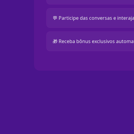
💬 Participe das conversas e interaj
🎁 Receba bônus exclusivos autom