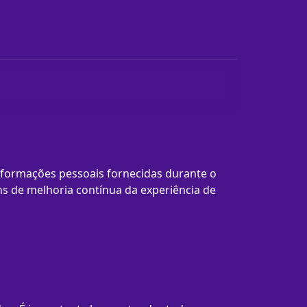
nformações pessoais fornecidas durante o
ns de melhoria contínua da experiência de