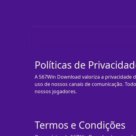
Políticas de Privacida
A 567Win Download valoriza a privacidade 
uso de nossos canais de comunicação. Todos
nossos jogadores.
Termos e Condições