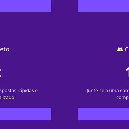
reto
👥 
t
espostas rápidas e
Junte-se a uma com
lizado!
compa
e