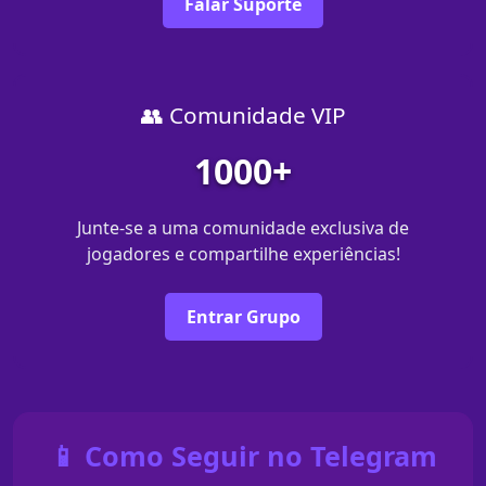
Falar Suporte
👥 Comunidade VIP
1000+
Junte-se a uma comunidade exclusiva de
jogadores e compartilhe experiências!
Entrar Grupo
📱 Como Seguir no Telegram