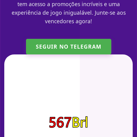
tem acesso a promoções incríveis e uma
experiência de jogo inigualável. Junte-se aos
vencedores agora!
SEGUIR NO TELEGRAM