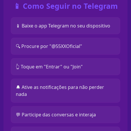
📱 Como Seguir no Telegram
📱 Baixe o app Telegram no seu dispositivo
🔍 Procure por "@55XXOficial"
👆 Toque em "Entrar" ou "Join"
🔔 Ative as notificações para não perder
nada
💬 Participe das conversas e interaja