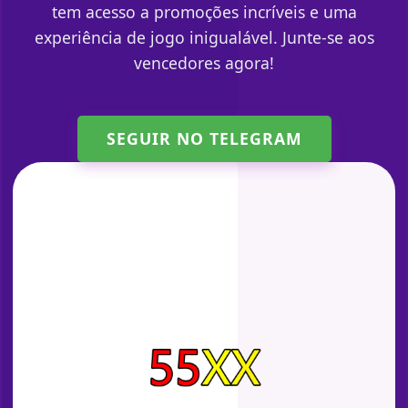
tem acesso a promoções incríveis e uma
experiência de jogo inigualável. Junte-se aos
vencedores agora!
SEGUIR NO TELEGRAM