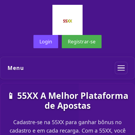
Login
Registrar-se
Menu
📱 55XX A Melhor Plataforma
de Apostas
Cadastre-se na 55XX para ganhar bônus no
cadastro e em cada recarga. Com a 55XX, você