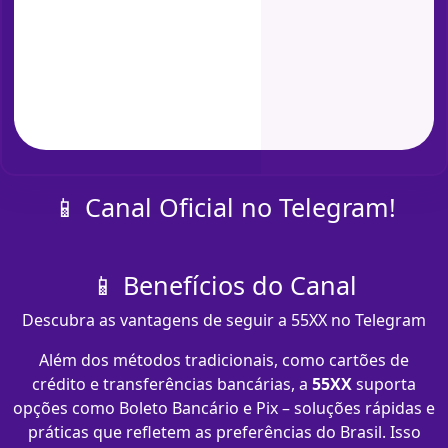
📱 Canal Oficial no Telegram!
📱 Benefícios do Canal
Descubra as vantagens de seguir a 55XX no Telegram
Além dos métodos tradicionais, como cartões de
crédito e transferências bancárias, a
55XX
suporta
opções como Boleto Bancário e Pix – soluções rápidas e
práticas que refletem as preferências do Brasil. Isso