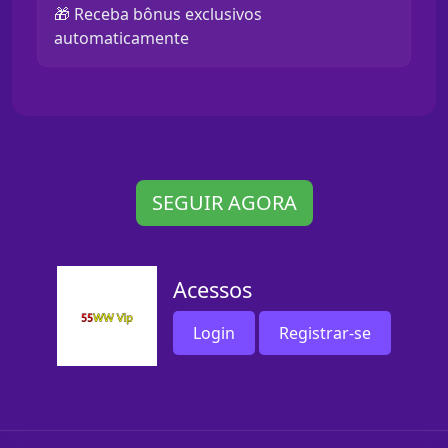
🎁 Receba bônus exclusivos
automaticamente
SEGUIR AGORA
Acessos
Login
Registrar-se