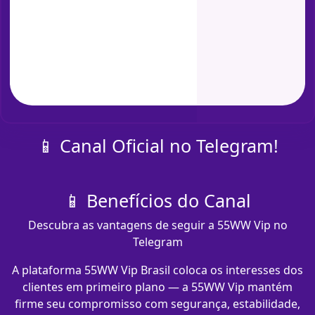
📱 Canal Oficial no Telegram!
📱 Benefícios do Canal
Descubra as vantagens de seguir a 55WW Vip no
Telegram
A plataforma 55WW Vip Brasil coloca os interesses dos
clientes em primeiro plano — a 55WW Vip mantém
firme seu compromisso com segurança, estabilidade,