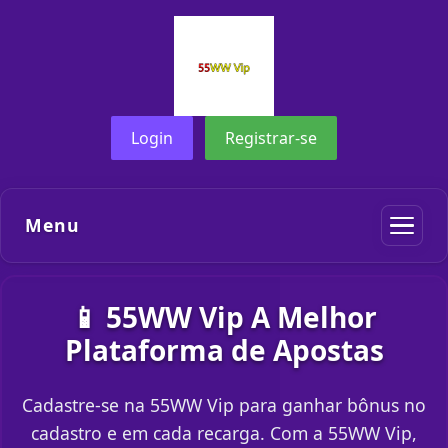
Login
Registrar-se
Menu
📱 55WW Vip A Melhor
Plataforma de Apostas
Cadastre-se na 55WW Vip para ganhar bônus no
cadastro e em cada recarga. Com a 55WW Vip,