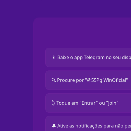
📱 Baixe o app Telegram no seu disp
🔍 Procure por "@55Pg WinOficial"
👆 Toque em "Entrar" ou "Join"
🔔 Ative as notificações para não p