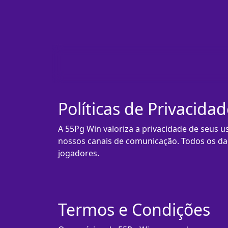
Políticas de Privacida
A 55Pg Win valoriza a privacidade de seus 
nossos canais de comunicação. Todos os dad
jogadores.
Termos e Condições