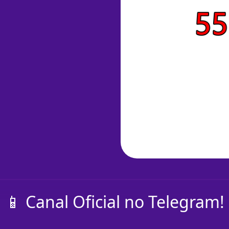
📱 Canal Oficial no Telegram!