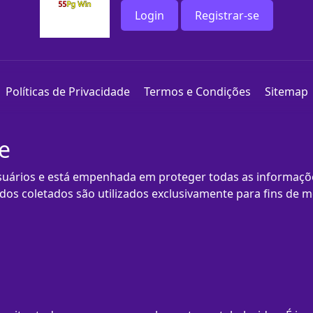
Login
Registrar-se
Políticas de Privacidade
Termos e Condições
Sitemap
de
usuários e está empenhada em proteger todas as informaçõ
os coletados são utilizados exclusivamente para fins de m