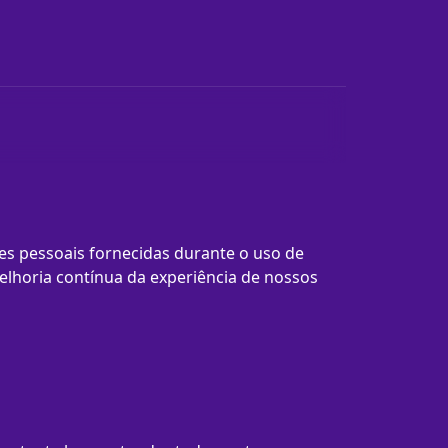
es pessoais fornecidas durante o uso de
elhoria contínua da experiência de nossos