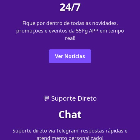
24/7
Fique por dentro de todas as novidades,
promoções e eventos da 55Pg APP em tempo
real!
Ver Notícias
💬 Suporte Direto
Chat
Suporte direto via Telegram, respostas rápidas e
atendimento personalizado!