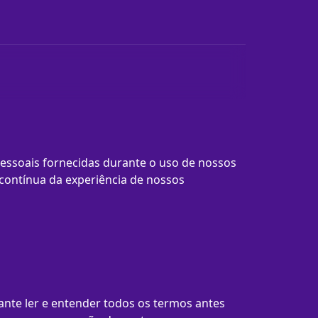
essoais fornecidas durante o uso de nossos
 contínua da experiência de nossos
nte ler e entender todos os termos antes