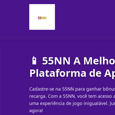
📱 55NN A Melho
Plataforma de A
Cadastre-se na 55NN para ganhar bônus
recarga. Com a 55NN, você tem acesso a
uma experiência de jogo inigualável. J
agora!