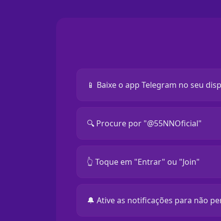
📱 Baixe o app Telegram no seu disp
🔍 Procure por "@55NNOficial"
👆 Toque em "Entrar" ou "Join"
🔔 Ative as notificações para não p