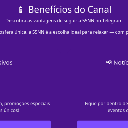
📱 Benefícios do Canal
Descubra as vantagens de seguir a 55NN no Telegram
fera única, a 55NN é a escolha ideal para relaxar — com pr
sivos
📢 Notí
m, promoções especiais
Fique por dentro d
s únicos!
eventos 