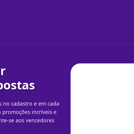
r
postas
 no cadastro e em cada
 promoções incríveis e
unte-se aos vencedores