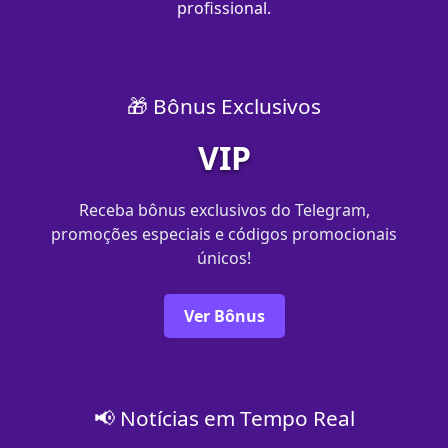
profissional.
🎁 Bônus Exclusivos
VIP
Receba bônus exclusivos do Telegram,
promoções especiais e códigos promocionais
únicos!
Ver Bônus
📢 Notícias em Tempo Real