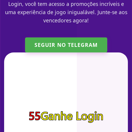
Login, você tem acesso a promoções incríveis e
uma experiência de jogo inigualável. Junte-se aos
vencedores agora!
SEGUIR NO TELEGRAM