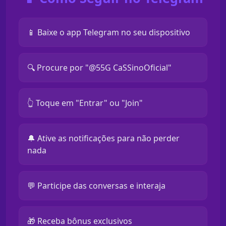
📱 Baixe o app Telegram no seu dispositivo
🔍 Procure por "@55G CaSSinoOficial"
👆 Toque em "Entrar" ou "Join"
🔔 Ative as notificações para não perder
nada
💬 Participe das conversas e interaja
🎁 Receba bônus exclusivos