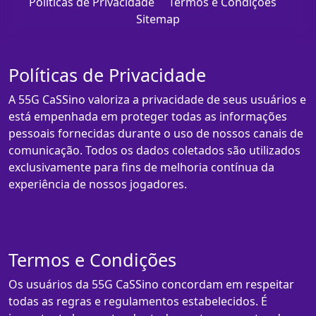
Políticas de Privacidade
Termos e Condições
Sitemap
Políticas de Privacidade
A 55G CaSSino valoriza a privacidade de seus usuários e
está empenhada em proteger todas as informações
pessoais fornecidas durante o uso de nossos canais de
comunicação. Todos os dados coletados são utilizados
exclusivamente para fins de melhoria contínua da
experiência de nossos jogadores.
Termos e Condições
Os usuários da 55G CaSSino concordam em respeitar
todas as regras e regulamentos estabelecidos. É