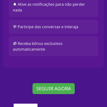
🔔 Ative as notificações para não perder
nada
💬 Participe das conversas e interaja
🎁 Receba bônus exclusivos
automaticamente
SEGUIR AGORA