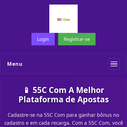
Login
Registrar-se
Menu
📱 55C Com A Melhor
Plataforma de Apostas
Cadastre-se na 55C Com para ganhar bônus no
cadastro e em cada recarga. Com a 55C Com, você