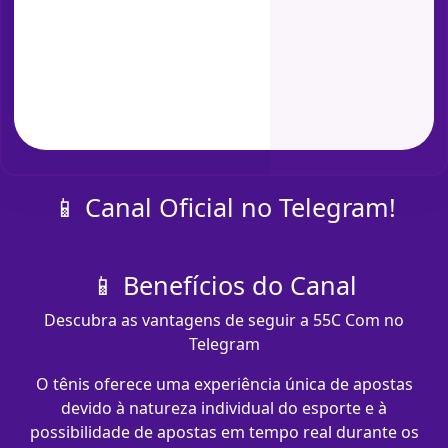
📱 Canal Oficial no Telegram!
📱 Benefícios do Canal
Descubra as vantagens de seguir a 55C Com no
Telegram
O tênis oferece uma experiência única de apostas
devido à natureza individual do esporte e à
possibilidade de apostas em tempo real durante os