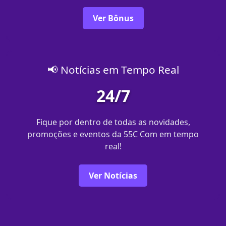
Ver Bônus
📢 Notícias em Tempo Real
24/7
Fique por dentro de todas as novidades,
promoções e eventos da 55C Com em tempo
real!
Ver Notícias