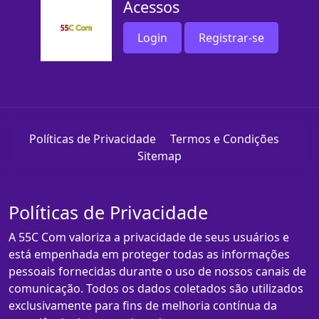
Acessos
Login
Registrar-se
Políticas de Privacidade
Termos e Condições
Sitemap
Políticas de Privacidade
A 55C Com valoriza a privacidade de seus usuários e
está empenhada em proteger todas as informações
pessoais fornecidas durante o uso de nossos canais de
comunicação. Todos os dados coletados são utilizados
exclusivamente para fins de melhoria contínua da