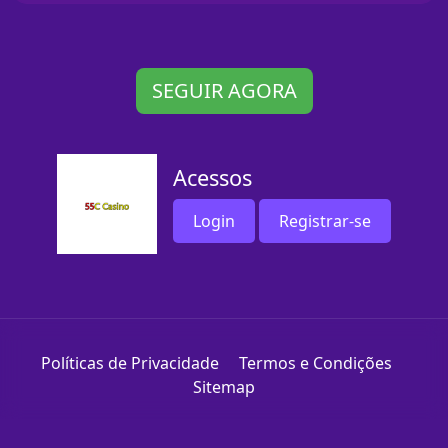
SEGUIR AGORA
Acessos
Login
Registrar-se
Políticas de Privacidade
Termos e Condições
Sitemap