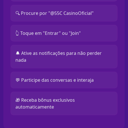
🔍 Procure por "@55C CasinoOficial"
👆 Toque em "Entrar" ou "Join"
🔔 Ative as notificações para não perder
nada
💬 Participe das conversas e interaja
🎁 Receba bônus exclusivos
automaticamente