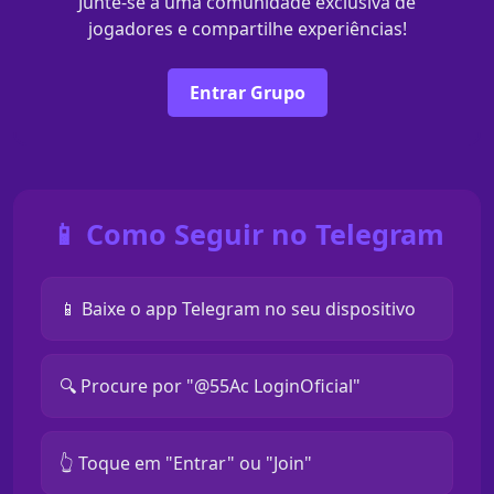
Junte-se a uma comunidade exclusiva de
jogadores e compartilhe experiências!
Entrar Grupo
📱 Como Seguir no Telegram
📱 Baixe o app Telegram no seu dispositivo
🔍 Procure por "@55Ac LoginOficial"
👆 Toque em "Entrar" ou "Join"