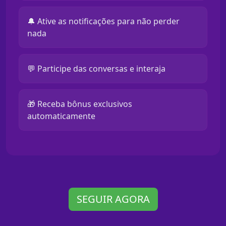
🔔 Ative as notificações para não perder
nada
💬 Participe das conversas e interaja
🎁 Receba bônus exclusivos
automaticamente
SEGUIR AGORA