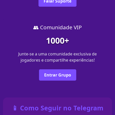
Falar Suporte
👥 Comunidade VIP
1000+
Junte-se a uma comunidade exclusiva de
jogadores e compartilhe experiências!
Entrar Grupo
📱 Como Seguir no Telegram