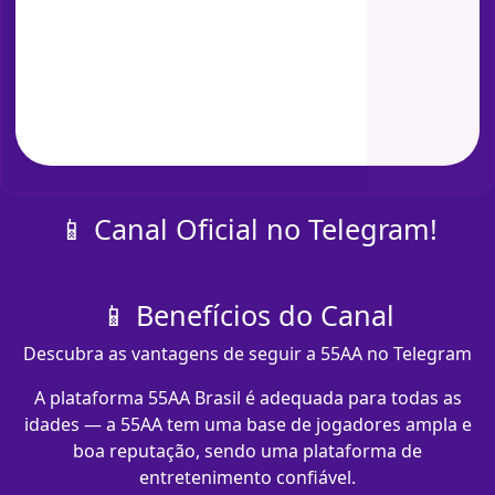
📱 Canal Oficial no Telegram!
📱 Benefícios do Canal
Descubra as vantagens de seguir a 55AA no Telegram
A plataforma 55AA Brasil é adequada para todas as
idades — a 55AA tem uma base de jogadores ampla e
boa reputação, sendo uma plataforma de
entretenimento confiável.