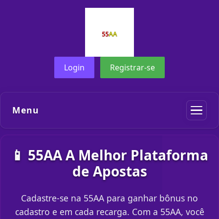
Login
Registrar-se
Menu
📱 55AA A Melhor Plataforma
de Apostas
Cadastre-se na 55AA para ganhar bônus no
cadastro e em cada recarga. Com a 55AA, você