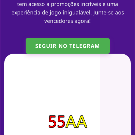
tem acesso a promoções incríveis e uma
experiência de jogo inigualável. Junte-se aos
vencedores agora!
SEGUIR NO TELEGRAM