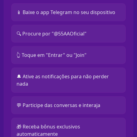
📱 Baixe o app Telegram no seu dispositivo
🔍 Procure por "@55AAOficial"
👆 Toque em "Entrar" ou "Join"
🔔 Ative as notificações para não perder
nada
💬 Participe das conversas e interaja
🎁 Receba bônus exclusivos
automaticamente