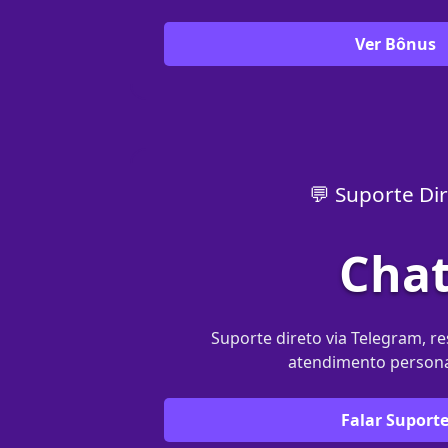
Ver Bônus
💬 Suporte Di
Cha
Suporte direto via Telegram, r
atendimento persona
Falar Suport