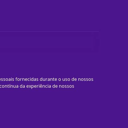
essoais fornecidas durante o uso de nossos
 contínua da experiência de nossos