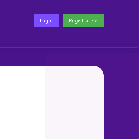
Login
Registrar-se