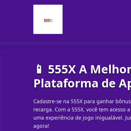
📱 555X A Melho
Plataforma de A
Cadastre-se na 555X para ganhar bônus
recarga. Com a 555X, você tem acesso a
uma experiência de jogo inigualável. J
agora!