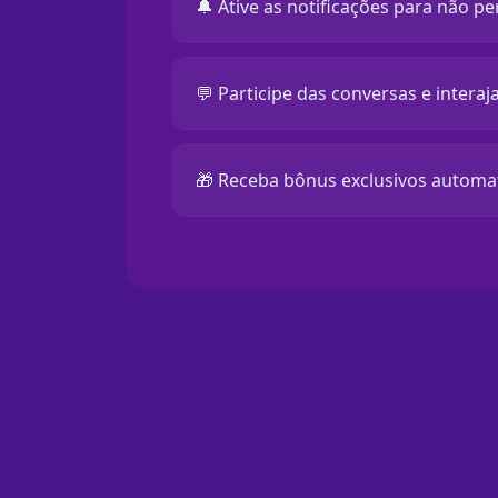
🔔 Ative as notificações para não p
💬 Participe das conversas e interaj
🎁 Receba bônus exclusivos autom