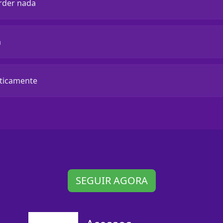
erder nada
a
aticamente
SEGUIR AGORA