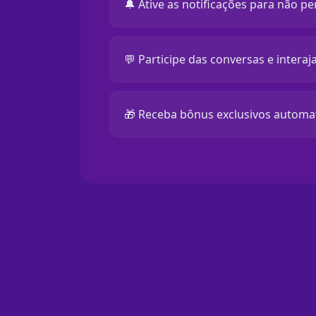
🔔 Ative as notificações para não p
💬 Participe das conversas e interaj
🎁 Receba bônus exclusivos autom