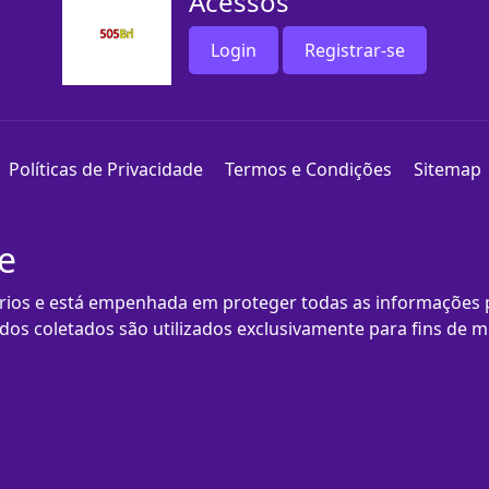
Acessos
Login
Registrar-se
Políticas de Privacidade
Termos e Condições
Sitemap
de
uários e está empenhada em proteger todas as informações 
os coletados são utilizados exclusivamente para fins de m