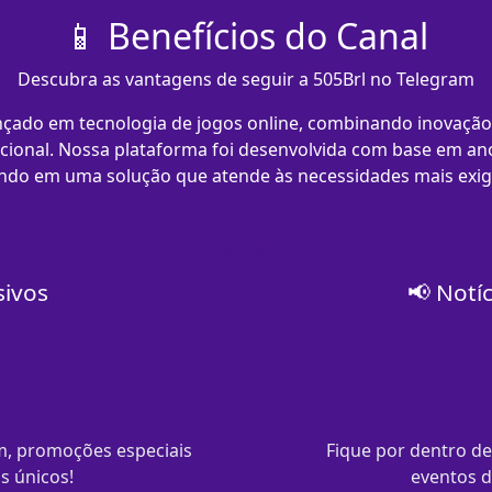
📱 Benefícios do Canal
Descubra as vantagens de seguir a 505Brl no Telegram
nçado em tecnologia de jogos online, combinando inovaçã
cional. Nossa plataforma foi desenvolvida com base em ano
ando em uma solução que atende às necessidades mais exi
sivos
📢 Notí
m, promoções especiais
Fique por dentro d
s únicos!
eventos d