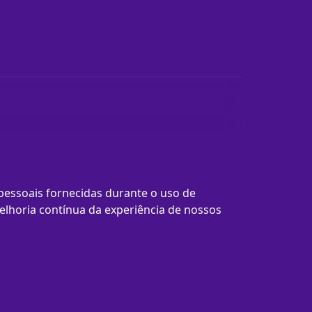
pessoais fornecidas durante o uso de
elhoria contínua da experiência de nossos