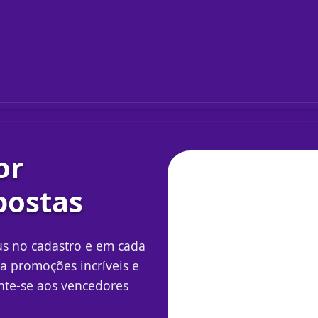
or
postas
us no cadastro e em cada
a promoções incríveis e
unte-se aos vencedores