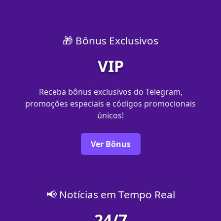
🎁 Bônus Exclusivos
VIP
Receba bônus exclusivos do Telegram,
promoções especiais e códigos promocionais
únicos!
Ver Bônus
📢 Notícias em Tempo Real
24/7