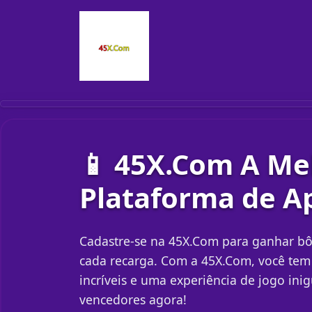
📱 45X.Com A Me
Plataforma de A
Cadastre-se na 45X.Com para ganhar bô
cada recarga. Com a 45X.Com, você tem
incríveis e uma experiência de jogo inig
vencedores agora!