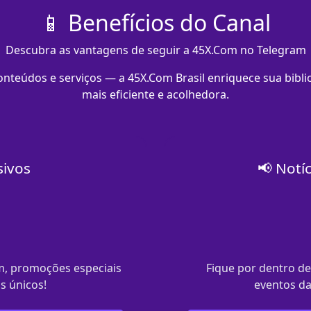
📱 Benefícios do Canal
Descubra as vantagens de seguir a 45X.Com no Telegram
nteúdos e serviços — a 45X.Com Brasil enriquece sua bibli
mais eficiente e acolhedora.
sivos
📢 Notí
m, promoções especiais
Fique por dentro d
s únicos!
eventos da