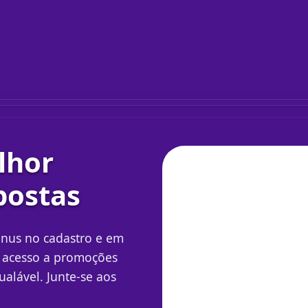
lhor
postas
nus no cadastro e em
 acesso a promoções
ualável. Junte-se aos