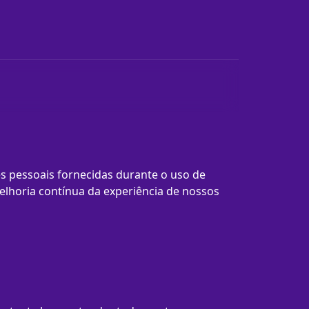
s pessoais fornecidas durante o uso de
elhoria contínua da experiência de nossos