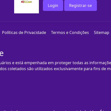
Login
Registrar-se
Políticas de Privacidade
Termos e Condições
Sitemap
de
suários e está empenhada em proteger todas as informaçõe
os coletados são utilizados exclusivamente para fins de m