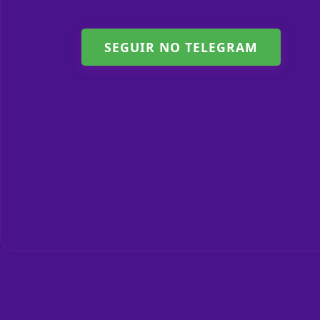
SEGUIR NO TELEGRAM