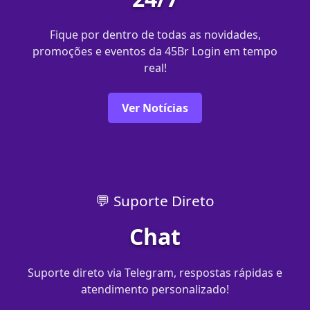
Fique por dentro de todas as novidades,
promoções e eventos da 45Br Login em tempo
real!
Ver Notícias
💬 Suporte Direto
Chat
Suporte direto via Telegram, respostas rápidas e
atendimento personalizado!