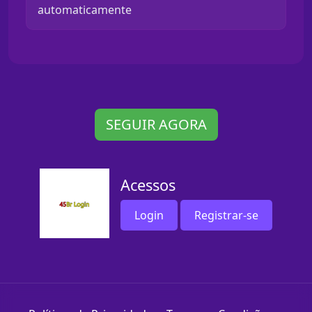
automaticamente
SEGUIR AGORA
Acessos
Login
Registrar-se