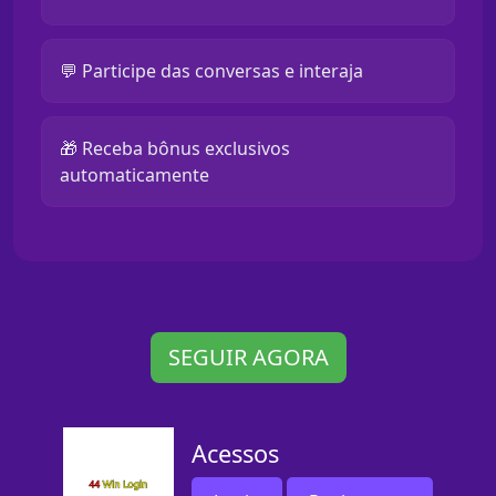
💬 Participe das conversas e interaja
🎁 Receba bônus exclusivos
automaticamente
SEGUIR AGORA
Acessos