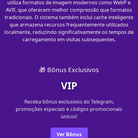
utiliza formatos de imagem modernos como WebP e
AVIF, que oferecem melhor compressão que formatos
tradicionais. O sistema também inclui cache inteligente
que armazena recursos frequentemente utilizados
localmente, reduzindo significativamente os tempos de
carregamento em visitas subsequentes.
🎁 Bônus Exclusivos
VIP
Receba bônus exclusivos do Telegram,
promoções especiais e códigos promocionais
únicos!
Ver Bônus