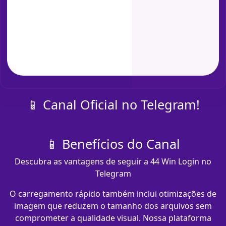
📱 Canal Oficial no Telegram!
📱 Benefícios do Canal
Descubra as vantagens de seguir a 44 Win Login no
Telegram
O carregamento rápido também inclui otimizações de
imagem que reduzem o tamanho dos arquivos sem
comprometer a qualidade visual. Nossa plataforma