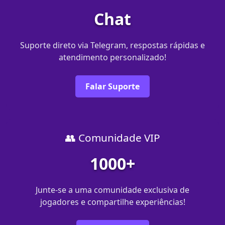
Chat
Suporte direto via Telegram, respostas rápidas e
atendimento personalizado!
Falar Suporte
👥 Comunidade VIP
1000+
Junte-se a uma comunidade exclusiva de
jogadores e compartilhe experiências!