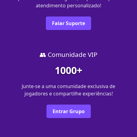
atendimento personalizado!
Falar Suporte
👥 Comunidade VIP
1000+
Junte-se a uma comunidade exclusiva de
jogadores e compartilhe experiências!
Entrar Grupo