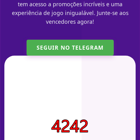
tem acesso a promoções incríveis e uma
experiência de jogo inigualável. Junte-se aos
vencedores agora!
SEGUIR NO TELEGRAM