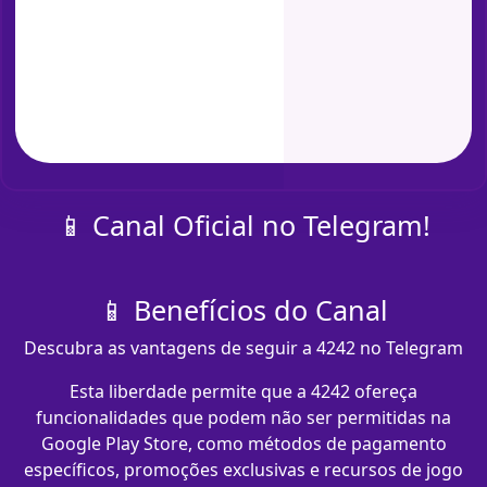
📱 Canal Oficial no Telegram!
📱 Benefícios do Canal
Descubra as vantagens de seguir a 4242 no Telegram
Esta liberdade permite que a 4242 ofereça
funcionalidades que podem não ser permitidas na
Google Play Store, como métodos de pagamento
específicos, promoções exclusivas e recursos de jogo