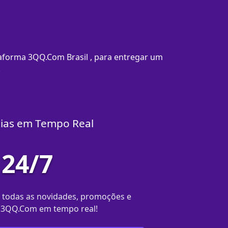
taforma 3QQ.Com Brasil , para entregar um
.
cias em Tempo Real
24/7
e todas as novidades, promoções e
 3QQ.Com em tempo real!