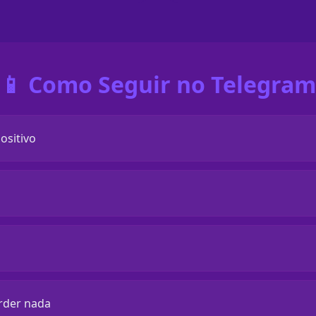
📱 Como Seguir no Telegram
ositivo
erder nada