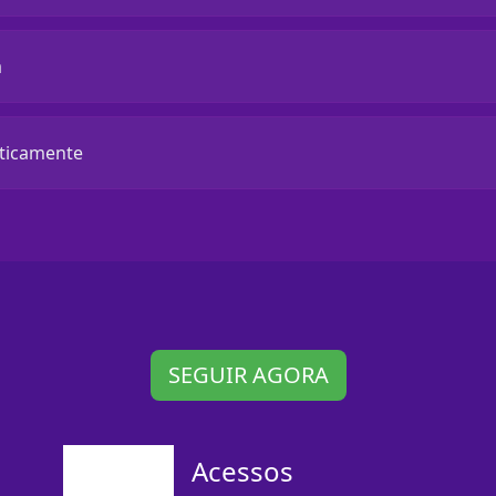
a
aticamente
SEGUIR AGORA
Acessos