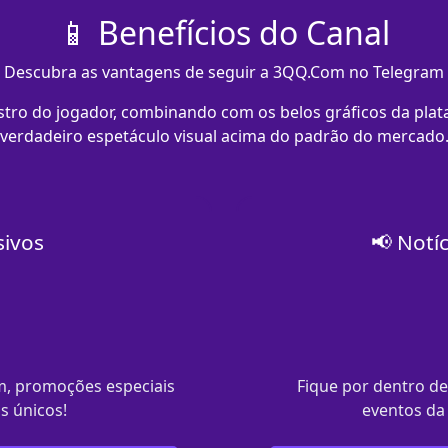
📱 Benefícios do Canal
Descubra as vantagens de seguir a 3QQ.Com no Telegram
stro do jogador, combinando com os belos gráficos da pla
verdadeiro espetáculo visual acima do padrão do mercado
sivos
📢 Notí
m, promoções especiais
Fique por dentro d
s únicos!
eventos da