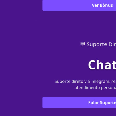
Ver Bônus
💬 Suporte Di
Cha
Suporte direto via Telegram, r
atendimento persona
Falar Suport