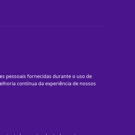
es pessoais fornecidas durante o uso de
elhoria contínua da experiência de nossos