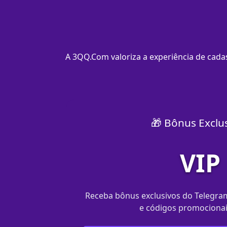
A 3QQ.Com valoriza a experiência de cada
🎁 Bônus Exclu
VIP
Receba bônus exclusivos do Telegra
e códigos promocionai