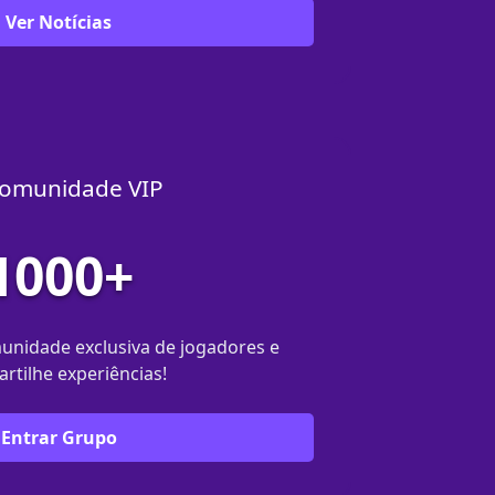
Ver Notícias
Comunidade VIP
1000+
unidade exclusiva de jogadores e
rtilhe experiências!
Entrar Grupo