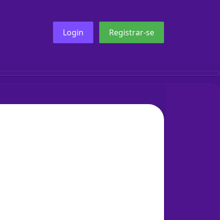
Login
Registrar-se