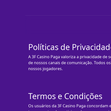
Políticas de Privacida
A 3F Casino Paga valoriza a privacidade de
de nossos canais de comunicação. Todos os 
nossos jogadores.
Termos e Condições
Os usuários da 3F Casino Paga concordam em