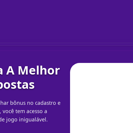
a A Melhor
postas
nhar bônus no cadastro e
, você tem acesso a
e jogo inigualável.