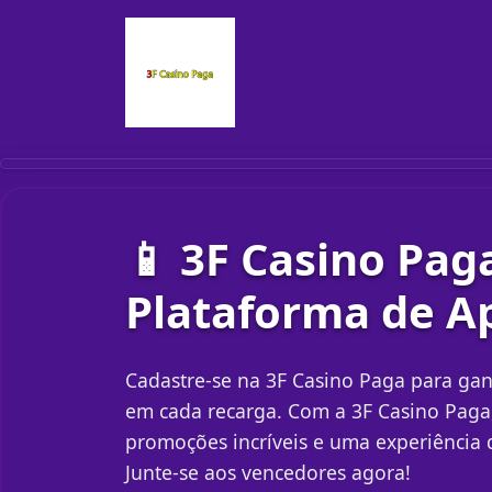
📱 3F Casino Pag
Plataforma de A
Cadastre-se na 3F Casino Paga para ga
em cada recarga. Com a 3F Casino Paga
promoções incríveis e uma experiência d
Junte-se aos vencedores agora!