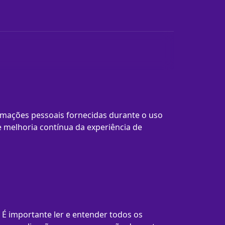
ormações pessoais fornecidas durante o uso
e melhoria contínua da experiência de
É importante ler e entender todos os