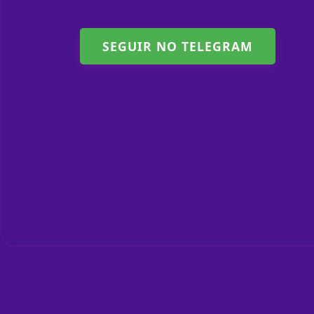
SEGUIR NO TELEGRAM