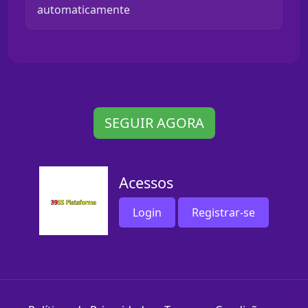
automaticamente
SEGUIR AGORA
Acessos
Login
Registrar-se