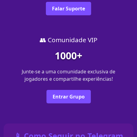
Falar Suporte
👥 Comunidade VIP
1000+
Junte-se a uma comunidade exclusiva de
jogadores e compartilhe experiências!
Entrar Grupo
📱 Como Seguir no Telegram