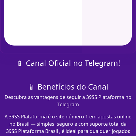
📱 Canal Oficial no Telegram!
📱 Benefícios do Canal
Descubra as vantagens de seguir a 39SS Plataforma no
Telegram
A 39SS Plataforma é o site número 1 em apostas online
no Brasil — simples, seguro e com suporte total da
39SS Plataforma Brasil , é ideal para qualquer jogador.