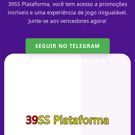
39SS Plataforma, você tem acesso a promoções
incríveis e uma experiência de jogo inigualável.
Junte-se aos vencedores agora!
SEGUIR NO TELEGRAM