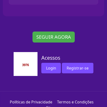
SEGUIR AGORA
Acessos
Login
Registrar-se
Políticas de Privacidade
Termos e Condições