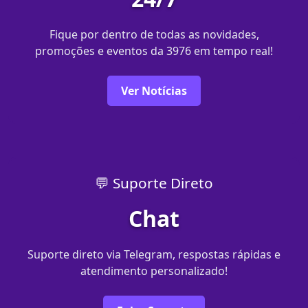
Fique por dentro de todas as novidades,
promoções e eventos da 3976 em tempo real!
Ver Notícias
💬 Suporte Direto
Chat
Suporte direto via Telegram, respostas rápidas e
atendimento personalizado!