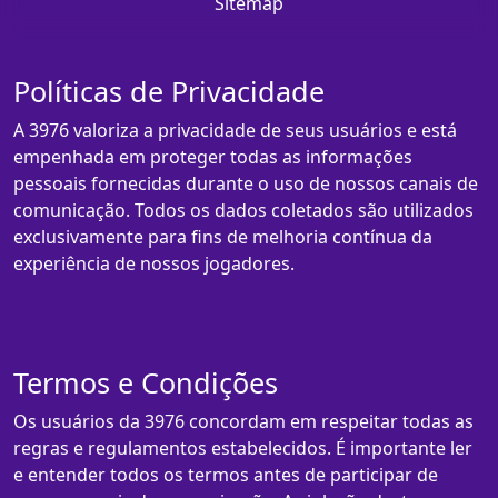
Sitemap
Políticas de Privacidade
A 3976 valoriza a privacidade de seus usuários e está
empenhada em proteger todas as informações
pessoais fornecidas durante o uso de nossos canais de
comunicação. Todos os dados coletados são utilizados
exclusivamente para fins de melhoria contínua da
experiência de nossos jogadores.
Termos e Condições
Os usuários da 3976 concordam em respeitar todas as
regras e regulamentos estabelecidos. É importante ler
e entender todos os termos antes de participar de