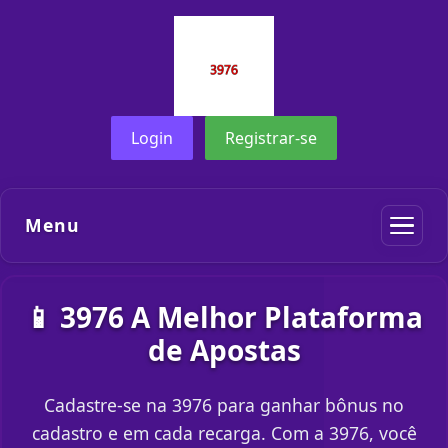
Login
Registrar-se
Menu
📱 3976 A Melhor Plataforma
de Apostas
Cadastre-se na 3976 para ganhar bônus no
cadastro e em cada recarga. Com a 3976, você