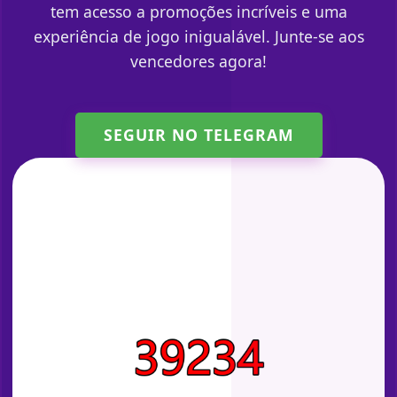
tem acesso a promoções incríveis e uma
experiência de jogo inigualável. Junte-se aos
vencedores agora!
SEGUIR NO TELEGRAM