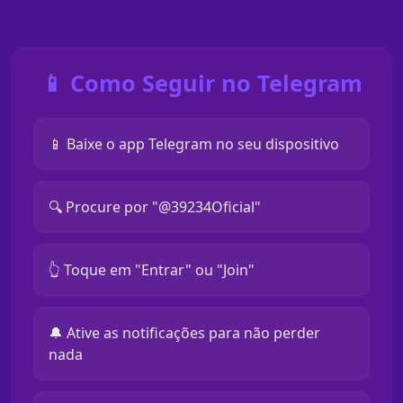
📱 Como Seguir no Telegram
📱 Baixe o app Telegram no seu dispositivo
🔍 Procure por "@39234Oficial"
👆 Toque em "Entrar" ou "Join"
🔔 Ative as notificações para não perder
nada