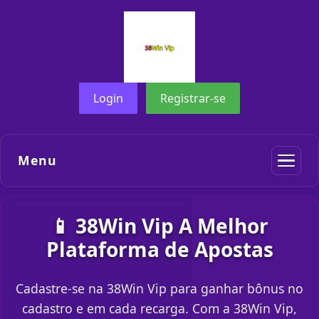
Login
Registrar-se
Menu
📱 38Win Vip A Melhor
Plataforma de Apostas
Cadastre-se na 38Win Vip para ganhar bônus no
cadastro e em cada recarga. Com a 38Win Vip,