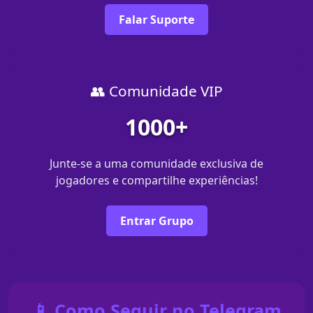
Falar Suporte
👥 Comunidade VIP
1000+
Junte-se a uma comunidade exclusiva de
jogadores e compartilhe experiências!
Entrar Grupo
📱 Como Seguir no Telegram