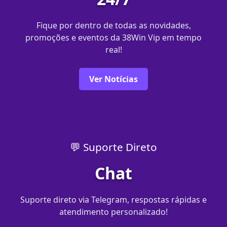
Fique por dentro de todas as novidades,
promoções e eventos da 38Win Vip em tempo
real!
Ver Notícias
💬 Suporte Direto
Chat
Suporte direto via Telegram, respostas rápidas e
atendimento personalizado!