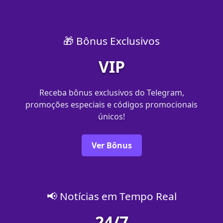
🎁 Bônus Exclusivos
VIP
Receba bônus exclusivos do Telegram,
promoções especiais e códigos promocionais
únicos!
Ver Bônus
📢 Notícias em Tempo Real
24/7