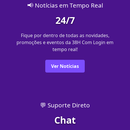
📢 Notícias em Tempo Real
24/7
Fique por dentro de todas as novidades,
promoções e eventos da 38H Com Login em
tempo real!
Ver Notícias
💬 Suporte Direto
Chat