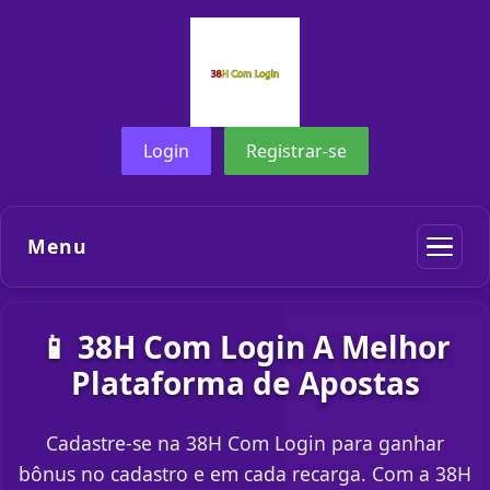
Login
Registrar-se
Menu
📱 38H Com Login A Melhor
Plataforma de Apostas
Cadastre-se na 38H Com Login para ganhar
bônus no cadastro e em cada recarga. Com a 38H