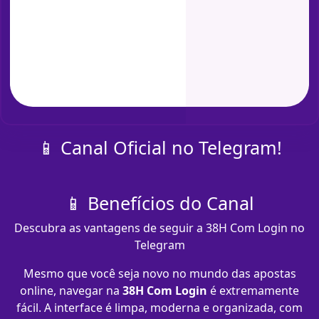
📱 Canal Oficial no Telegram!
📱 Benefícios do Canal
Descubra as vantagens de seguir a 38H Com Login no
Telegram
Mesmo que você seja novo no mundo das apostas
online, navegar na
38H Com Login
é extremamente
fácil. A interface é limpa, moderna e organizada, com