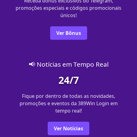
Receba bônus exclusivos do Telegram,
promoções especiais e códigos promocionais
únicos!
Ver Bônus
📢 Notícias em Tempo Real
24/7
Fique por dentro de todas as novidades,
promoções e eventos da 389Win Login em
tempo real!
Ver Notícias