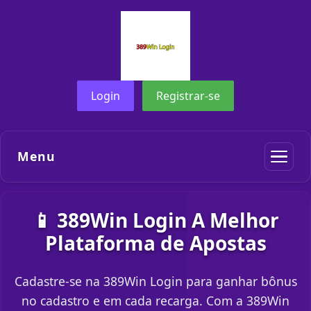
Login
Registrar-se
Menu
📱 389Win Login A Melhor
Plataforma de Apostas
Cadastre-se na 389Win Login para ganhar bônus
no cadastro e em cada recarga. Com a 389Win