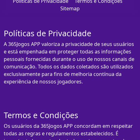
Políticas de Privacidade
Termos e Condições
Sitemap
Políticas de Privacidade
A 365Jogos APP valoriza a privacidade de seus usuários
e está empenhada em proteger todas as informações
pessoais fornecidas durante o uso de nossos canais de
comunicação. Todos os dados coletados são utilizados
exclusivamente para fins de melhoria contínua da
experiência de nossos jogadores.
Termos e Condições
Os usuários da 365Jogos APP concordam em respeitar
todas as regras e regulamentos estabelecidos. É