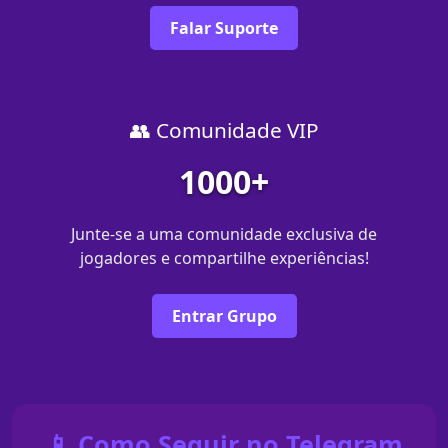
Falar Suporte
👥 Comunidade VIP
1000+
Junte-se a uma comunidade exclusiva de
jogadores e compartilhe experiências!
Entrar Grupo
📱 Como Seguir no Telegram