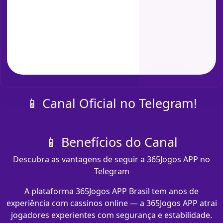
📱 Canal Oficial no Telegram!
📱 Benefícios do Canal
Descubra as vantagens de seguir a 365Jogos APP no
Telegram
A plataforma 365Jogos APP Brasil tem anos de
experiência com cassinos online — a 365Jogos APP atrai
jogadores experientes com segurança e estabilidade.