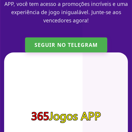
APP, você tem acesso a promoções incríveis e uma
experiência de jogo inigualável. Junte-se aos
vencedores agora!
SEGUIR NO TELEGRAM