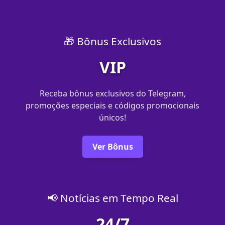
🎁 Bônus Exclusivos
VIP
Receba bônus exclusivos do Telegram,
promoções especiais e códigos promocionais
únicos!
Ver Bônus
📢 Notícias em Tempo Real
24/7