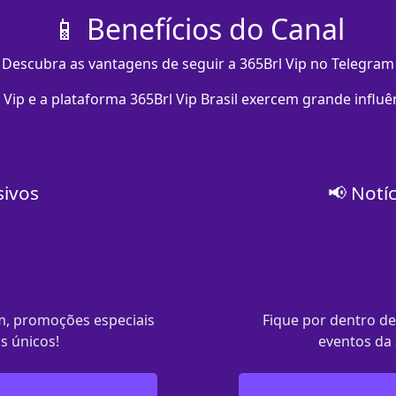
📱 Benefícios do Canal
Descubra as vantagens de seguir a 365Brl Vip no Telegram
 Vip e a plataforma 365Brl Vip Brasil exercem grande influ
sivos
📢 Notí
m, promoções especiais
Fique por dentro d
s únicos!
eventos da 