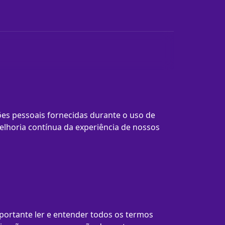
ões pessoais fornecidas durante o uso de
elhoria contínua da experiência de nossos
portante ler e entender todos os termos