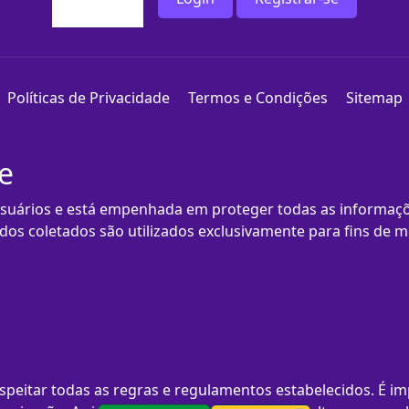
Políticas de Privacidade
Termos e Condições
Sitemap
de
s usuários e está empenhada em proteger todas as informaç
os coletados são utilizados exclusivamente para fins de m
peitar todas as regras e regulamentos estabelecidos. É im