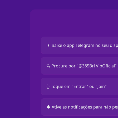
📱 Baixe o app Telegram no seu disp
🔍 Procure por "@365Brl VipOficial"
👆 Toque em "Entrar" ou "Join"
🔔 Ative as notificações para não p