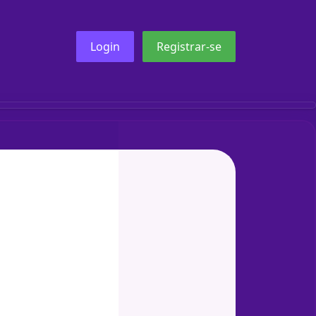
Login
Registrar-se