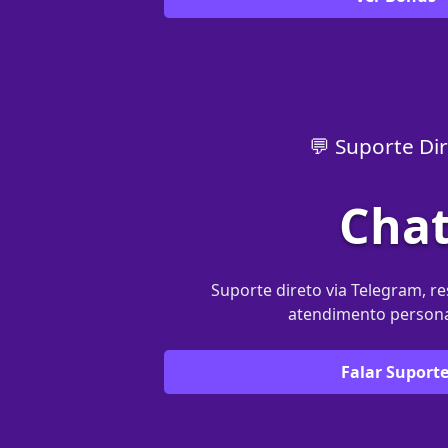
💬 Suporte Di
Cha
Suporte direto via Telegram, r
atendimento persona
Falar Suport