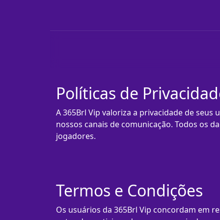
Políticas de Privacida
A 365Brl Vip valoriza a privacidade de seu
nossos canais de comunicação. Todos os dad
jogadores.
Termos e Condições
Os usuários da 365Brl Vip concordam em res