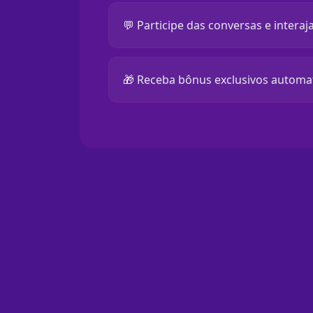
💬 Participe das conversas e interaj
🎁 Receba bônus exclusivos autom