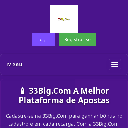
Login
Registrar-se
Menu
📱 33Big.Com A Melhor
Plataforma de Apostas
Cadastre-se na 33Big.Com para ganhar bônus no
cadastro e em cada recarga. Com a 33Big.Com,