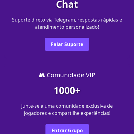
Chat
Suporte direto via Telegram, respostas rápidas e
atendimento personalizado!
Falar Suporte
👥 Comunidade VIP
1000+
Junte-se a uma comunidade exclusiva de
jogadores e compartilhe experiências!
Entrar Grupo