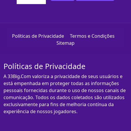
Políticas de Privacidade
Termos e Condições
Sitemap
Políticas de Privacidade
A 33Big.Com valoriza a privacidade de seus usuários e
está empenhada em proteger todas as informações
pessoais fornecidas durante o uso de nossos canais de
comunicação. Todos os dados coletados são utilizados
exclusivamente para fins de melhoria contínua da
experiência de nossos jogadores.