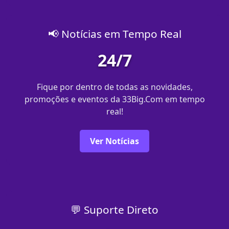
📢 Notícias em Tempo Real
24/7
Fique por dentro de todas as novidades,
promoções e eventos da 33Big.Com em tempo
real!
Ver Notícias
💬 Suporte Direto