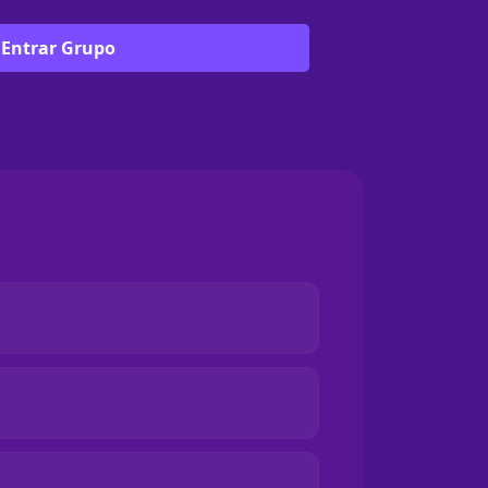
Entrar Grupo