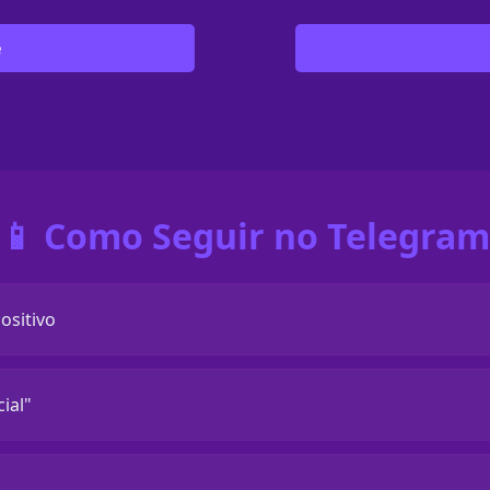
e
📱 Como Seguir no Telegram
ositivo
ial"