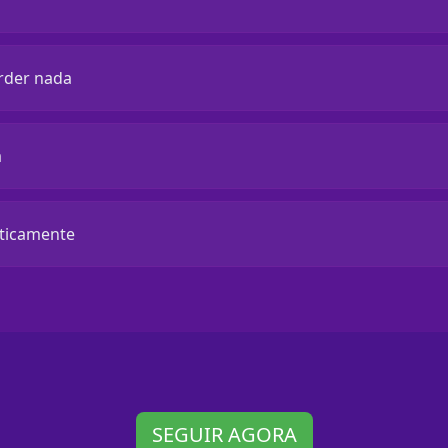
erder nada
a
aticamente
SEGUIR AGORA