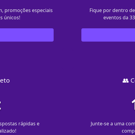
m, promoções especiais
Fique por dentro d
s únicos!
eventos da 3
reto
👥 
t
espostas rápidas e
Junte-se a uma com
lizado!
compa