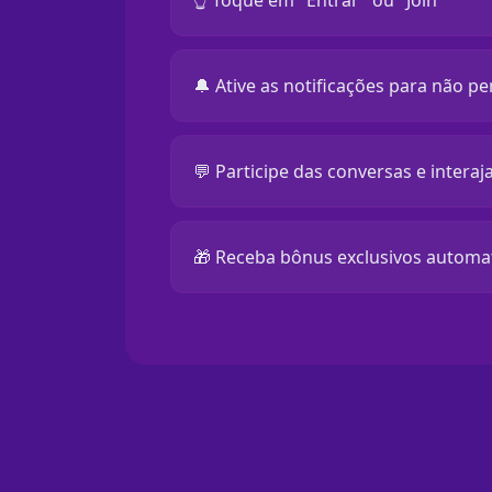
👆 Toque em "Entrar" ou "Join"
🔔 Ative as notificações para não p
💬 Participe das conversas e interaj
🎁 Receba bônus exclusivos autom