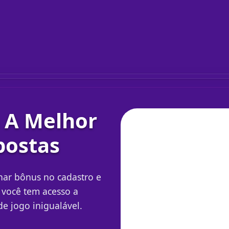
 A Melhor
postas
ar bônus no cadastro e
você tem acesso a
e jogo inigualável.