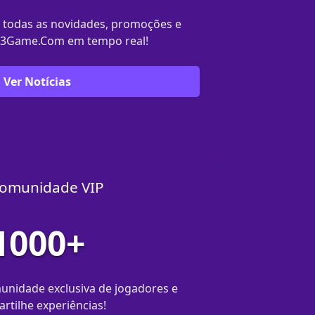
e todas as novidades, promoções e
33Game.Com em tempo real!
Ver Notícias
Comunidade VIP
1000+
unidade exclusiva de jogadores e
rtilhe experiências!