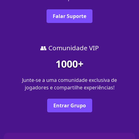
Falar Suporte
👥 Comunidade VIP
1000+
Junte-se a uma comunidade exclusiva de
jogadores e compartilhe experiências!
Entrar Grupo