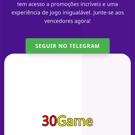
tem acesso a promoções incríveis e uma
experiência de jogo inigualável. Junte-se aos
vencedores agora!
SEGUIR NO TELEGRAM