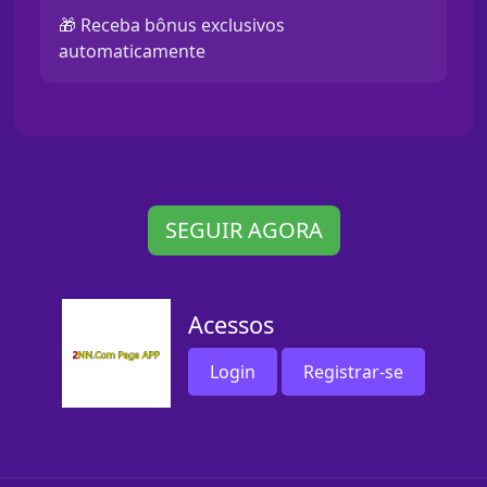
🎁 Receba bônus exclusivos
automaticamente
SEGUIR AGORA
Acessos
Login
Registrar-se