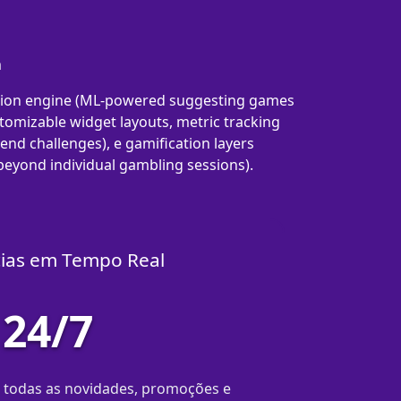
m
ation engine (ML-powered suggesting games
tomizable widget layouts, metric tracking
end challenges), e gamification layers
eyond individual gambling sessions).
cias em Tempo Real
24/7
e todas as novidades, promoções e