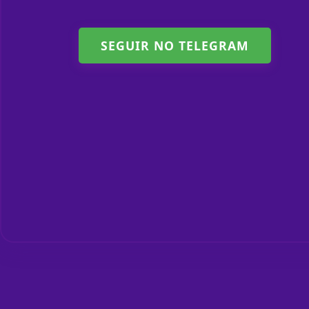
SEGUIR NO TELEGRAM