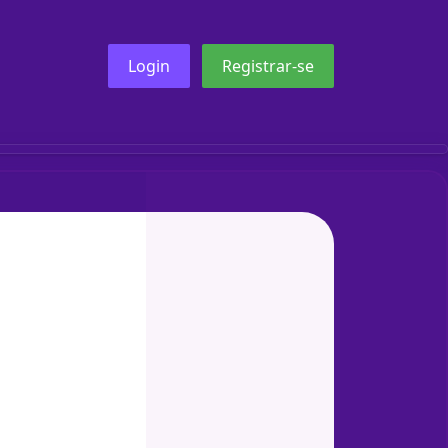
Login
Registrar-se