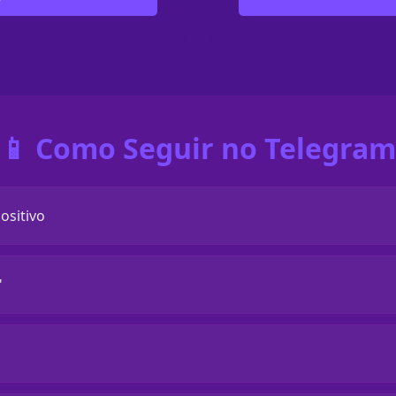
📱 Como Seguir no Telegram
ositivo
"