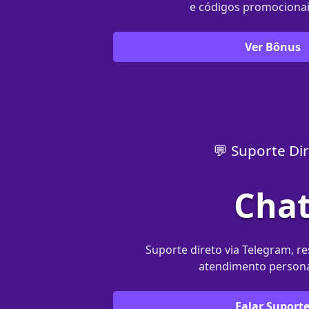
e códigos promocionai
Ver Bônus
💬 Suporte Di
Cha
Suporte direto via Telegram, r
atendimento persona
Falar Suport