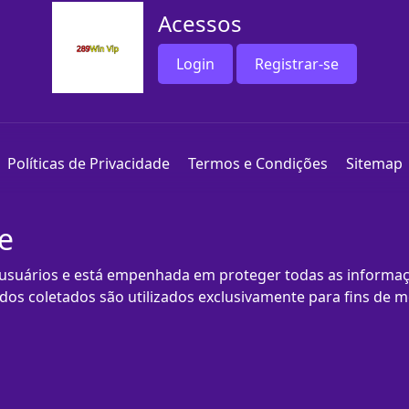
Acessos
Login
Registrar-se
Políticas de Privacidade
Termos e Condições
Sitemap
de
s usuários e está empenhada em proteger todas as informa
os coletados são utilizados exclusivamente para fins de m