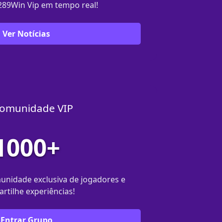
289Win Vip em tempo real!
Ver Notícias
Comunidade VIP
1000+
unidade exclusiva de jogadores e
rtilhe experiências!
Entrar Grupo