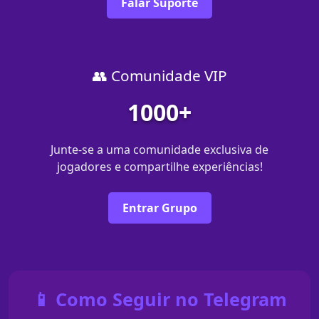
Falar Suporte
👥 Comunidade VIP
1000+
Junte-se a uma comunidade exclusiva de
jogadores e compartilhe experiências!
Entrar Grupo
📱 Como Seguir no Telegram