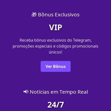
🎁 Bônus Exclusivos
VIP
Receba bônus exclusivos do Telegram,
promoções especiais e códigos promocionais
únicos!
Ver Bônus
📢 Notícias em Tempo Real
24/7