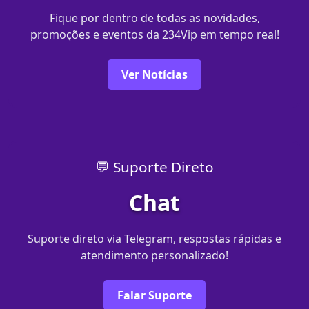
Fique por dentro de todas as novidades,
promoções e eventos da 234Vip em tempo real!
Ver Notícias
💬 Suporte Direto
Chat
Suporte direto via Telegram, respostas rápidas e
atendimento personalizado!
Falar Suporte