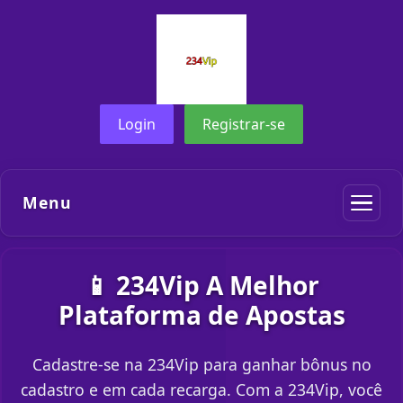
Login
Registrar-se
Menu
📱 234Vip A Melhor
Plataforma de Apostas
Cadastre-se na 234Vip para ganhar bônus no
cadastro e em cada recarga. Com a 234Vip, você