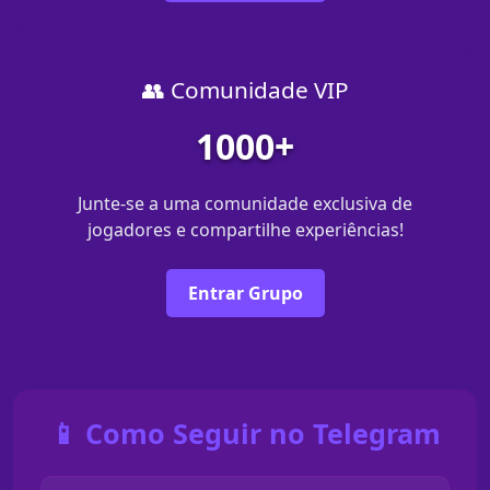
👥 Comunidade VIP
1000+
Junte-se a uma comunidade exclusiva de
jogadores e compartilhe experiências!
Entrar Grupo
📱 Como Seguir no Telegram