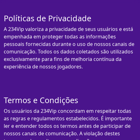
Políticas de Privacidade
A 234Vip valoriza a privacidade de seus usuários e está
empenhada em proteger todas as informações
pessoais fornecidas durante o uso de nossos canais de
comunicação. Todos os dados coletados são utilizados
exclusivamente para fins de melhoria contínua da
experiência de nossos jogadores.
Termos e Condições
Os usuários da 234Vip concordam em respeitar todas
as regras e regulamentos estabelecidos. É importante
ler e entender todos os termos antes de participar de
nossos canais de comunicação. A violação destes