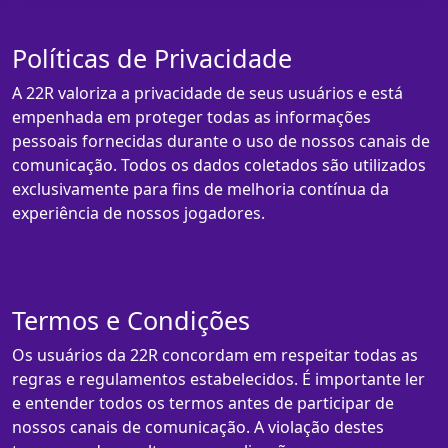
Políticas de Privacidade
A 22R valoriza a privacidade de seus usuários e está
empenhada em proteger todas as informações
pessoais fornecidas durante o uso de nossos canais de
comunicação. Todos os dados coletados são utilizados
exclusivamente para fins de melhoria contínua da
experiência de nossos jogadores.
Termos e Condições
Os usuários da 22R concordam em respeitar todas as
regras e regulamentos estabelecidos. É importante ler
e entender todos os termos antes de participar de
nossos canais de comunicação. A violação destes