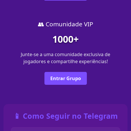
👥 Comunidade VIP
1000+
Junte-se a uma comunidade exclusiva de
jogadores e compartilhe experiências!
Entrar Grupo
📱 Como Seguir no Telegram