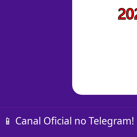
📱 Canal Oficial no Telegram!