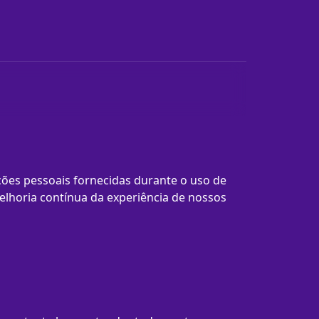
ões pessoais fornecidas durante o uso de
elhoria contínua da experiência de nossos