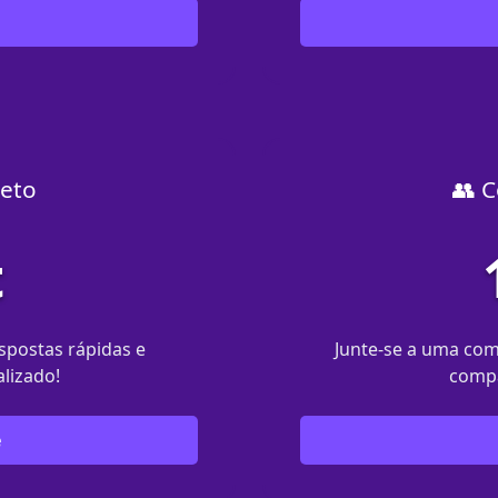
reto
👥 
t
espostas rápidas e
Junte-se a uma com
lizado!
compa
e