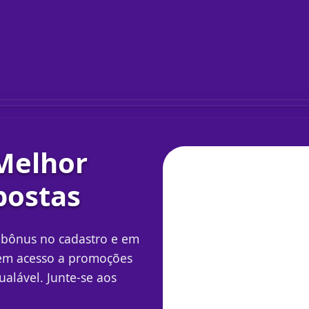
Melhor
postas
 bônus no cadastro e em
tem acesso a promoções
ualável. Junte-se aos