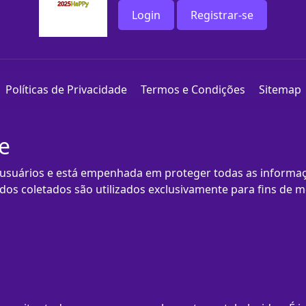
Login
Registrar-se
Políticas de Privacidade
Termos e Condições
Sitemap
de
s usuários e está empenhada em proteger todas as informaç
os coletados são utilizados exclusivamente para fins de m