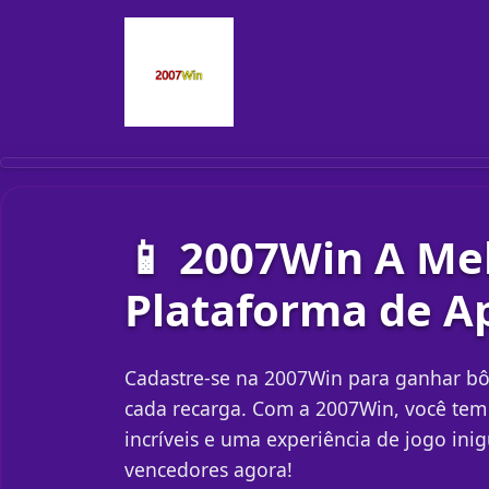
📱 2007Win A Me
Plataforma de A
Cadastre-se na 2007Win para ganhar bô
cada recarga. Com a 2007Win, você tem
incríveis e uma experiência de jogo inig
vencedores agora!