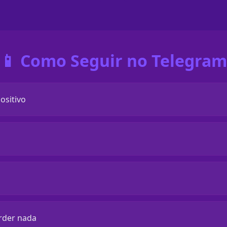
📱 Como Seguir no Telegram
ositivo
erder nada