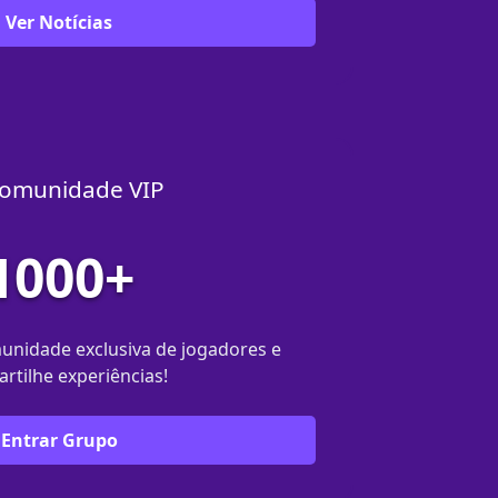
Ver Notícias
Comunidade VIP
1000+
unidade exclusiva de jogadores e
rtilhe experiências!
Entrar Grupo