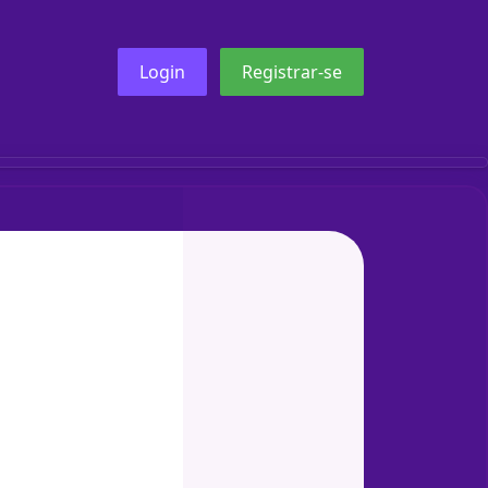
Login
Registrar-se