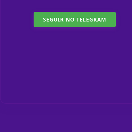
SEGUIR NO TELEGRAM