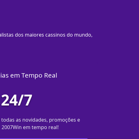
alistas dos maiores cassinos do mundo,
cias em Tempo Real
24/7
e todas as novidades, promoções e
 2007Win em tempo real!