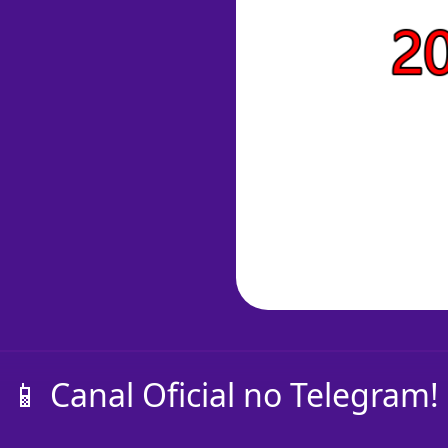
📱 Canal Oficial no Telegram!